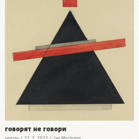
говорят не говори
poesie
/
27. 3. 2022
/
Jan Machonin