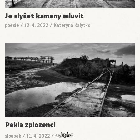
Je slyšet kameny mluvit
poesie
/
12. 4. 2022
/
Kateryna Kalytko
Pekla zplozenci
sloupek
/
11. 4. 2022
/