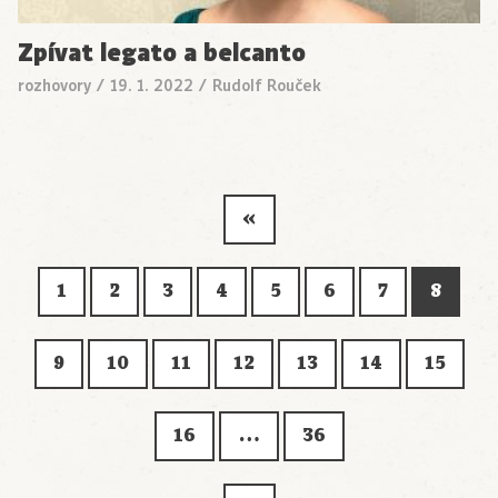
Zpívat legato a belcanto
rozhovory
/
19. 1. 2022
/
Rudolf Rouček
«
1
2
3
4
5
6
7
8
9
10
11
12
13
14
15
16
…
36