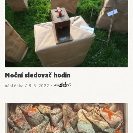
Noční sledovač hodin
nástěnka
/
8. 5. 2022
/