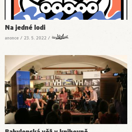
Na jedné lodi
anonce
/
23. 5. 2022
/
Babylonská věž v knihovně