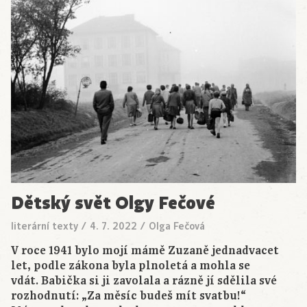
Dětský svět Olgy Fečové
literární texty
/
4. 7. 2022
/
Olga Fečová
V roce 1941 bylo mojí mámě Zuzaně jednadvacet
let, podle zákona byla plnoletá a mohla se
vdát. Babička si ji zavolala a rázně jí sdělila své
rozhodnutí: „Za měsíc budeš mít svatbu!“