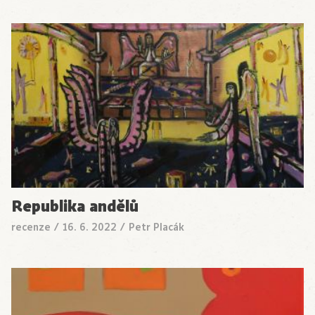
Republika andělů
recenze
/
16. 6. 2022
/
Petr Placák