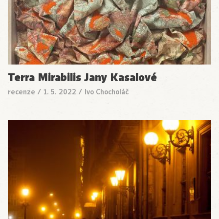
Terra Mirabilis Jany Kasalové
recenze
/
1. 5. 2022
/
Ivo Chocholáč