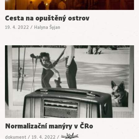
Cesta na opuštěný ostrov
19. 4. 2022
/
Halyna Šyjan
Normalizační manýry v ČRo
dokument
/
19. 4. 2022
/