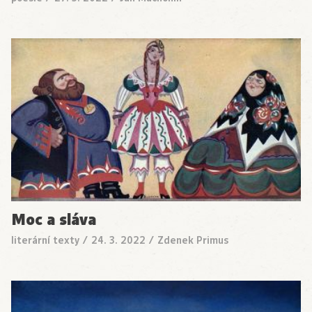
Moc a sláva
literární texty
/
24. 3. 2022
/
Zdenek Primus