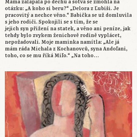
Máma zalapala po dechu a sotva se zmohla na
otázku: „A koho si beru?“ „Delora z Ľubiši. Je
pracovitý a nechce věno.“ Babička se už domluvila
s jeho rodiči. Spokojili se s tím, že se
jejich syn přižení na statek, a věno ani peníze, jak
tehdy bylo zvykem ženichově rodině vyplácet,
nepožadovali. Moje maminka namítla: „Ale já
mám ráda Michala z Kochanovců, syna Andoľani,
toho, co se mu říká Miľo.“ „Na toho…