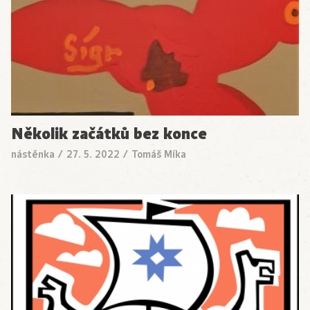
Několik začátků bez konce
nástěnka
/
27. 5. 2022
/
Tomáš Míka