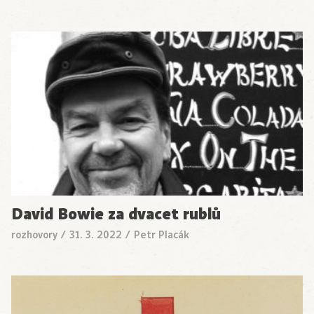
David Bowie za dvacet rublů
rozhovory
/
31. 3. 2022
/
Petr Placák