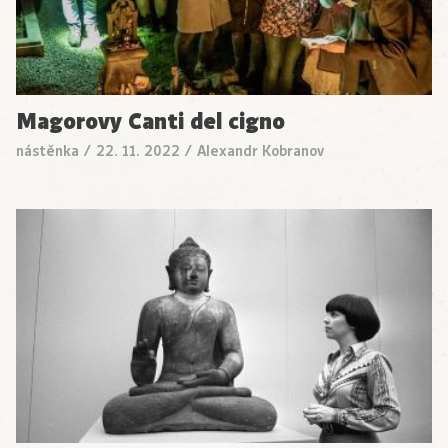
Magorovy Canti del cigno
nástěnka
/
22. 11. 2022
/
Alexandr Kobranov