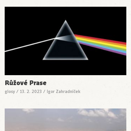
Růžové Prase
glosy
/
13. 2. 2023
/
Igor Zahradníček