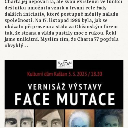
Charta jej nepovalila, ale svou existencí ve funkci
deštníku umožnila vznik a trvání celé řady
dalších iniciativ, které postupně měnily náladu
společnosti. Na 17. listopad 1989 byla, jak se
ukázalo připravena a stála za Občanským fórem
tak, že strana a vláda pustily moc z rukou. Řekl
jsme unikátní. Myslím tím, že Charta 77 popřela
obvyklý…