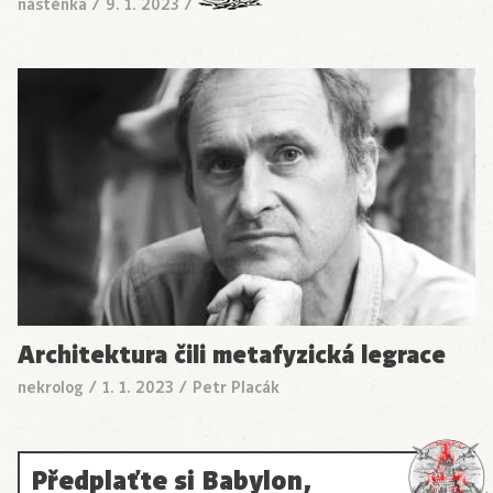
nástěnka
/
9. 1. 2023
/
Architektura čili metafyzická legrace
nekrolog
/
1. 1. 2023
/
Petr Placák
Předplaťte si Babylon,