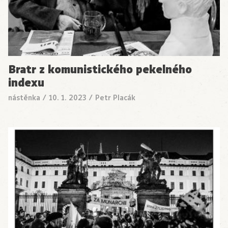
Bratr z komunistického pekelného
indexu
nástěnka
/
10. 1. 2023
/
Petr Placák