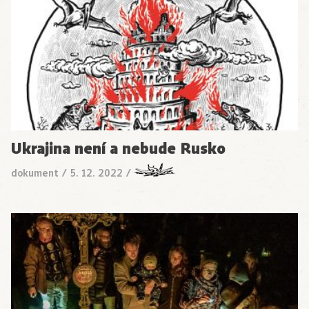
Ukrajina není a nebude Rusko
dokument
/
5. 12. 2022
/