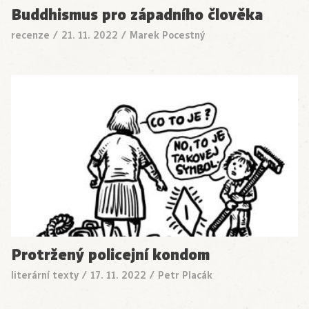
Buddhismus pro západního člověka
recenze
/
21. 11. 2022
/
Marek Pocestný
Protržený policejní kondom
literární texty
/
17. 11. 2022
/
Petr Placák