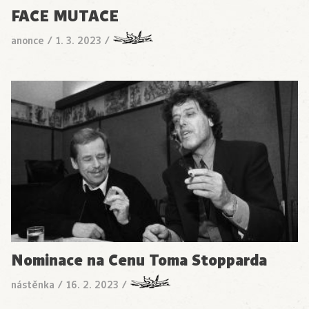
FACE MUTACE
anonce
/
1. 3. 2023
/
Nominace na Cenu Toma Stopparda
nástěnka
/
16. 2. 2023
/