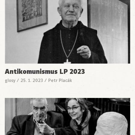
Antikomunismus LP 2023
glosy
/
25. 1. 2023
/
Petr Placák