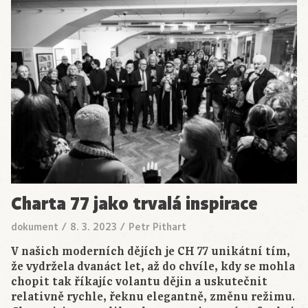
Charta 77 jako trvalá inspirace
dokument
/
8. 3. 2023
/
Petr Pithart
V našich moderních dějích je CH 77 unikátní tím,
že vydržela dvanáct let, až do chvíle, kdy se mohla
chopit tak říkajíc volantu dějin a uskutečnit
relativně rychle, řeknu elegantně, změnu režimu.