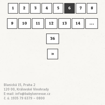
1
2
3
4
5
6
7
8
9
10
11
12
13
14
…
36
»
Blanická 15, Praha 2
120 00, Královské Vinohrady
E-mail:
info@babylonrevue.cz
č. ú. 1935 79 6379 – 0800