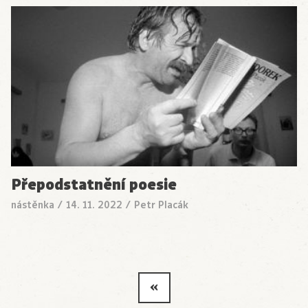
Přepodstatnění poesie
nástěnka
/
14. 11. 2022
/
Petr Placák
«