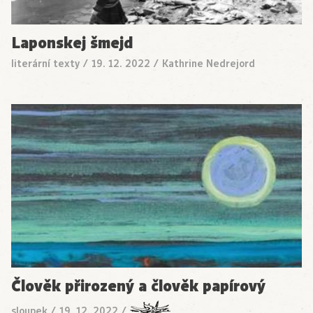
Laponskej šmejd
literární texty
/
19. 12. 2022
/
Kathrine Nedrejord
Člověk přirozený a člověk papírový
sloupek
/
19. 12. 2022
/