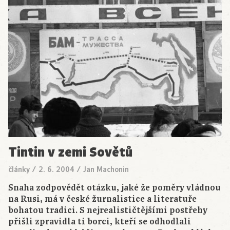
Tintin v zemi Sovětů
články
/
2. 6. 2004
/
Jan Machonin
Snaha zodpovědět otázku, jaké že poměry vládnou
na Rusi, má v české žurnalistice a literatuře
bohatou tradici. S nejrealističtějšími postřehy
přišli zpravidla ti borci, kteří se odhodlali