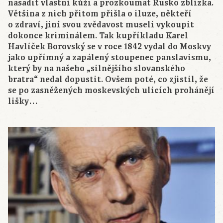
nasadit vlastní kůži a prozkoumat Rusko zblízka.
Většina z nich přitom přišla o iluze, někteří
o zdraví, jiní svou zvědavost museli vykoupit
dokonce kriminálem. Tak kupříkladu Karel
Havlíček Borovský se v roce 1842 vydal do Moskvy
jako upřímný a zapálený stoupenec panslavismu,
který by na našeho „silnějšího slovanského
bratra“ nedal dopustit. Ovšem poté, co zjistil, že
se po zasněžených moskevských ulicích prohánějí
lišky…