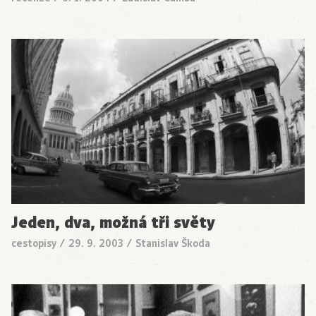
Jeden, dva, možná tři světy
cestopisy
/
29. 9. 2003
/
Stanislav Škoda