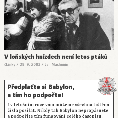
V loňských hnízdech není letos ptáků
články
/
29. 9. 2003
/
Jan Machonin
Předplaťte si Babylon,
a tím ho podpořte!
I v letošním roce vám můžeme všechna tištěná
čísla posílat. Nikdy tak Babylon nepropásnete
a podpoříte tím fungování celého časopisu.