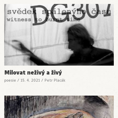
Milovat neživý a živý
poesie
/
15. 4. 2021
/
Petr Placák