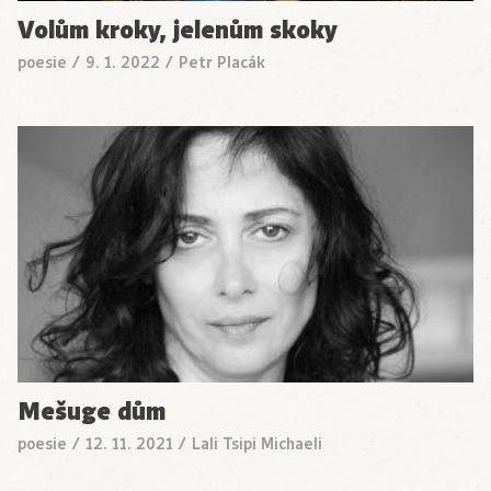
Volům kroky, jelenům skoky
poesie
/
9. 1. 2022
/
Petr Placák
Mešuge dům
poesie
/
12. 11. 2021
/
Lali Tsipi Michaeli