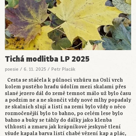
Tichá modlitba LP 2025
poesie
/
6. 11. 2025
/
Petr Placák
Cesta se stáčela k půlnoci vzhůru na Oslí vrch
kolem pustého hradu údolím mezi skalami přes
slané jezero dál do země temnot málo už bylo času
a podzim ne a ne skončit vždy nové mlhy popadaly
ze skalních slují a listí na zemi bylo vždy o něco
rozmočenější bylo to bahno, po celém lese bylo
bahno a buky se táhly do dálky jako klenba
vlhkosti a zmaru jak krápníkové jeskyně tlení
všude kapala barva listí chabé vězení kap a plác,