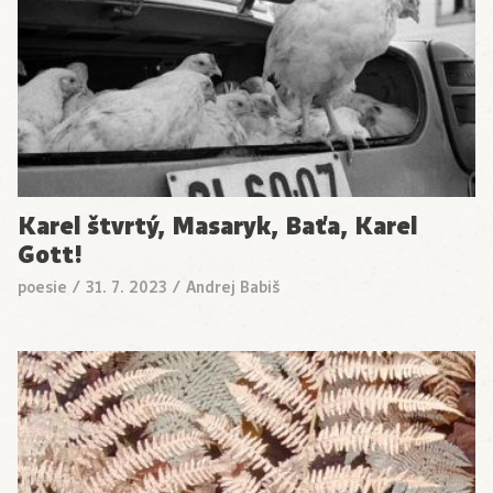
Karel štvrtý, Masaryk, Baťa, Karel
Gott!
poesie
/
31. 7. 2023
/
Andrej Babiš