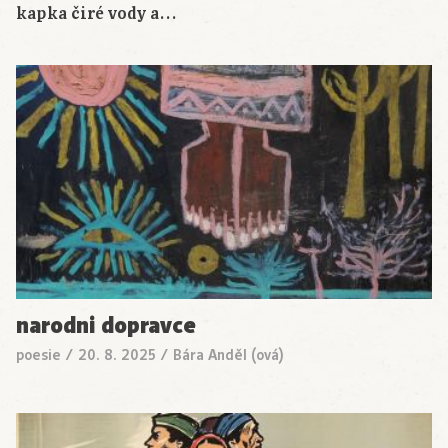
kapka čiré vody a…
narodni dopravce
poesie
/
20. 8. 2025
/
Bára Anděl (ová)