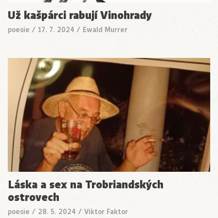
Už kašpárci rabují Vinohrady
poesie
/
17. 7. 2024
/
Ewald Murrer
Láska a sex na Trobriandských
ostrovech
poesie
/
28. 5. 2024
/
Viktor Faktor