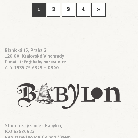
1
2
3
4
»
Blanická 15, Praha 2
120 00, Královské Vinohrady
E-mail:
info@babylonrevue.cz
č. ú. 1935 79 6379 – 0800
Studentský spolek Babylon,
IČO 63830523
Registrováno MV ČR pod číslem: