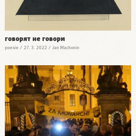
говорят не говори
poesie
/
27. 3. 2022
/
Jan Machonin