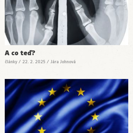
A co teď?
články
/
22. 2. 2025
/
Jára Johnová