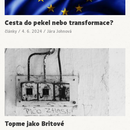
Cesta do pekel nebo transformace?
články
/
4. 6. 2024
/
Jára Johnová
Topme jako Britové