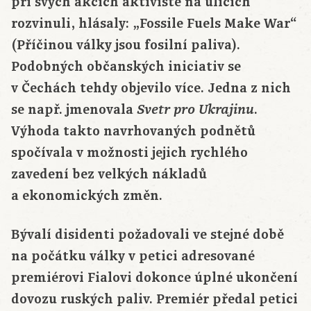
při svých akcích aktivisté na ulicích
rozvinuli, hlásaly: „Fossile Fuels Make War“
(Příčinou války jsou fosilní paliva).
Podobných občanských iniciativ se
v Čechách tehdy objevilo více. Jedna z nich
se např. jmenovala
.
Svetr pro Ukrajinu
Výhoda takto navrhovaných podnětů
spočívala v možnosti jejich rychlého
zavedení bez velkých nákladů
a ekonomických změn.
Bývalí disidenti požadovali ve stejné době
na počátku války v petici adresované
premiérovi Fialovi dokonce úplné ukončení
dovozu ruských paliv. Premiér předal petici