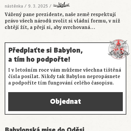
nástěnka
/
9. 3. 2025
/
Vážený pane prezidente, naše země respektují
právo všech národů zvolit si vládní formu, v níž
chtějí žít, a přejí si, aby svrchovaná…
Předplaťte si Babylon,
a tím ho podpořte!
I v letošním roce vám můžeme všechna tištěná
čísla posílat. Nikdy tak Babylon nepropásnete
a podpoříte tím fungování celého časopisu.
Objednat
Babylonská mise do Oděsi