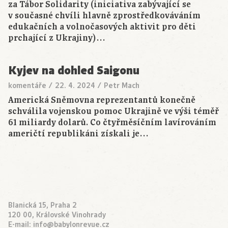
za Tábor Solidarity (iniciativa zabývající se
v současné chvíli hlavně zprostředkováváním
edukačních a volnočasových aktivit pro děti
prchající z Ukrajiny)…
Kyjev na dohled Saigonu
komentáře
/
22. 4. 2024
/
Petr Mach
Americká Sněmovna reprezentantů konečně
schválila vojenskou pomoc Ukrajině ve výši téměř
61 miliardy dolarů. Co čtyřměsíčním lavírováním
američtí republikáni získali je…
Blanická 15, Praha 2
120 00, Královské Vinohrady
E-mail:
info@babylonrevue.cz