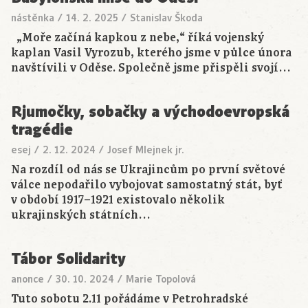
nástěnka
/
14. 2. 2025
/
Stanislav Škoda
„Moře začíná kapkou z nebe,“ říká vojenský
kaplan Vasil Vyrozub, kterého jsme v půlce února
navštívili v Oděse. Společně jsme přispěli svojí…
Rjumočky, sobačky a východoevropská
tragédie
esej
/
2. 12. 2024
/
Josef Mlejnek jr.
Na rozdíl od nás se Ukrajincům po první světové
válce nepodařilo vybojovat samostatný stát, byť
v období 1917–1921 existovalo několik
ukrajinských státních…
Tábor Solidarity
anonce
/
30. 10. 2024
/
Marie Topolová
Tuto sobotu 2.11 pořádáme v Petrohradské