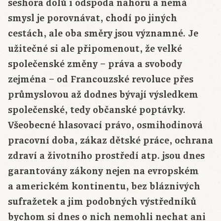
seshora dolů i odspoda nahoru a nemá
smysl je porovnávat, chodí po jiných
cestách, ale oba směry jsou významné. Je
užitečné si ale připomenout, že velké
společenské změny – práva a svobody
zejména – od Francouzské revoluce přes
průmyslovou až dodnes bývají výsledkem
společenské, tedy občanské poptávky.
Všeobecné hlasovací právo, osmihodinová
pracovní doba, zákaz dětské práce, ochrana
zdraví a životního prostředí atp. jsou dnes
garantovány zákony nejen na evropském
a americkém kontinentu, bez bláznivých
sufražetek a jim podobných výstředníků
bychom si dnes o nich nemohli nechat ani