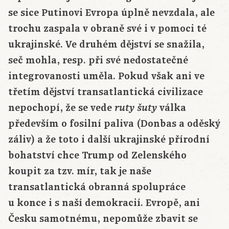
se sice Putinovi Evropa úplně nevzdala, ale
trochu zaspala v obraně své i v pomoci té
ukrajinské. Ve druhém dějství se snažila,
seč mohla, resp. při své nedostatečné
integrovanosti uměla. Pokud však ani ve
třetím dějství transatlantická civilizace
nepochopí, že se vede
válka
ruty
šuty
především o fosilní paliva (Donbas a oděský
záliv) a že toto i další ukrajinské přírodní
bohatství chce Trump od Zelenského
koupit za tzv. mír, tak je naše
transatlantická obranná spolupráce
u konce i s naší demokracií. Evropě, ani
Česku samotnému, nepomůže zbavit se