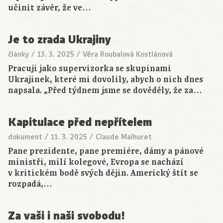
učinit závěr, že ve…
Je to zrada Ukrajiny
články
/
13. 3. 2025
/
Věra Roubalová Kostlánová
Pracuji jako supervizorka se skupinami
Ukrajinek, které mi dovolily, abych o nich dnes
napsala. „Před týdnem jsme se dověděly, že za…
Kapitulace před nepřítelem
dokument
/
11. 3. 2025
/
Claude Malhuret
Pane prezidente, pane premiére, dámy a pánové
ministři, milí kolegové, Evropa se nachází
v kritickém bodě svých dějin. Americký štít se
rozpadá,…
Za vaši i naši svobodu!