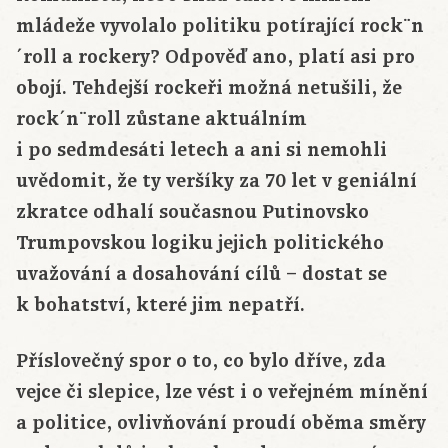
mládeže vyvolalo politiku potírající rock¨n
´roll a rockery? Odpověď ano, platí asi pro
obojí. Tehdejší rockeři možná netušili, že
rock´n¨roll zůstane aktuálním
i po sedmdesáti letech a ani si nemohli
uvědomit, že ty veršíky za 70 let v geniální
zkratce odhalí současnou Putinovsko
Trumpovskou logiku jejich politického
uvažování a dosahování cílů – dostat se
k bohatství, které jim nepatří.
Příslovečný spor o to, co bylo dříve, zda
vejce či slepice, lze vést i o veřejném mínění
a politice, ovlivňování proudí oběma směry