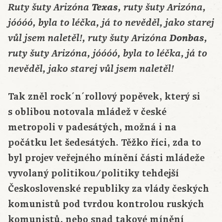
Texas
Ruty šuty Arizóna
, ruty šuty Arizóna,
jóóóó, byla to léčka, já to nevěděl, jako starej
Donbas
vůl jsem naletěl!, ruty šuty Arizóna
,
ruty šuty Arizóna, jóóóó, byla to léčka, já to
nevěděl, jako starej vůl jsem naletěl!
Tak zněl rock´n´rollový popěvek, který si
s oblibou notovala mládež v české
metropoli v padesátých, možná i na
počátku let šedesátých. Těžko říci, zda to
byl projev veřejného mínění části mládeže
vyvolaný politikou/politiky tehdejší
Československé republiky za vlády českých
komunistů pod tvrdou kontrolou ruských
komunistů, nebo snad takové mínění