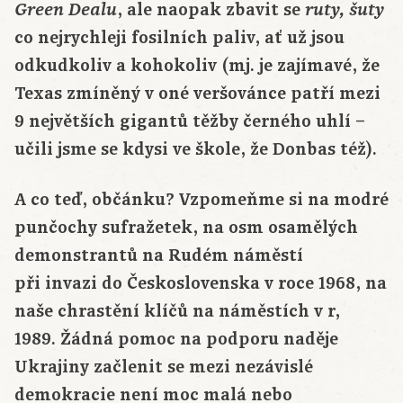
, ale naopak zbavit se
Green Dealu
ruty, šuty
co nejrychleji fosilních paliv, ať už jsou
odkudkoliv a kohokoliv (mj. je zajímavé, že
Texas zmíněný v oné veršovánce patří mezi
9 největších gigantů těžby černého uhlí –
učili jsme se kdysi ve škole, že Donbas též).
A co teď, občánku? Vzpomeňme si na modré
punčochy sufražetek, na osm osamělých
demonstrantů na Rudém náměstí
při invazi do Československa v roce 1968, na
naše chrastění klíčů na náměstích v r,
1989. Žádná pomoc na podporu naděje
Ukrajiny začlenit se mezi nezávislé
demokracie není moc malá nebo