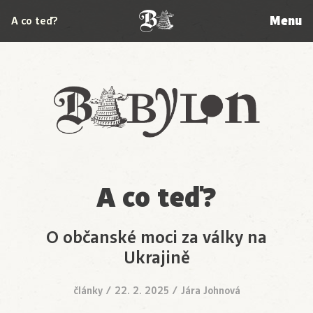
Menu
A co teď?
Babylon
A co teď?
O občanské moci za války na
Ukrajině
články
/
22. 2. 2025
/
Jára Johnová