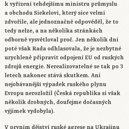
k vyřízení tehdejšímu ministru průmyslu
a obchodu Siekelovi, který sice velmi
zdvořile, ale jednoznačně odpověděl, že to
tedy nelze, a na několika stránkách
odborně vysvětloval proč. Jen několik dní
poté však Rada odhlasovala, že je nezbytné
urychleně připravit odpojení EU od ruských
zdrojů energie. Nerealizovatelné se tak po 3
letech nakonec stává skutkem. Ani
nejobávanější výpadek ruského plynu
Evropu nerozložil (Česká republika si však
několik drobných, doufejme dočasných
výjimek vydobyla).
V prvním dějství ruské agrese na Ukrajinu