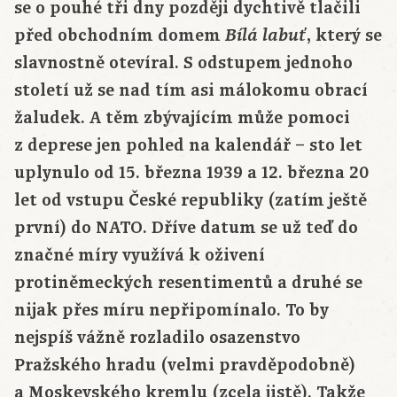
se o pouhé tři dny později dychtivě tlačili
před obchodním domem
, který se
Bílá labuť
slavnostně otevíral. S odstupem jednoho
století už se nad tím asi málokomu obrací
žaludek. A těm zbývajícím může pomoci
z deprese jen pohled na kalendář – sto let
uplynulo od 15. března 1939 a 12. března 20
let od vstupu České republiky (zatím ještě
první) do NATO. Dříve datum se už teď do
značné míry využívá k oživení
protiněmeckých resentimentů a druhé se
nijak přes míru nepřipomínalo. To by
nejspíš vážně rozladilo osazenstvo
Pražského hradu (velmi pravděpodobně)
a Moskevského kremlu (zcela jistě). Takže