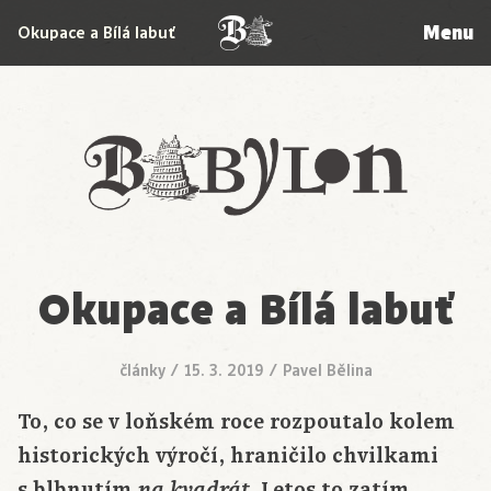
Menu
Okupace a Bílá labuť
Babylon
Okupace a Bílá labuť
články
/
15. 3. 2019
/
Pavel Bělina
To, co se v loňském roce rozpoutalo kolem
historických výročí, hraničilo chvilkami
s blbnutím
. Letos to zatím
na kvadrát