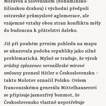
Moravou a Slovenskem (bohumínsko-
žilinskou drahou) i východní předpolí
ostravské průmyslové aglomerace, ale
vzájemné vztahy obou stran konfliktu měly
do budoucna k přátelství daleko.
Již při pouhém prvním pohledu na mapu
se ukazovala podoba republiky jako silně
problematická. Mylně se traduje, že výrok
zrůdný zplozenec versailleské mírové
pronesl Hitler o Československu –
smlouvy
takto Molotov označil Polsko. Ovšem
francouzskému generálu Mittelhauserovi
se připisuje jasnozřivý bonmot, že
Československo vlastně nepotřebuje