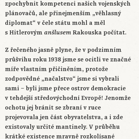
zpochybnit kompetenci našich vojenských
plánovačů, ale přinejmenším „věhlasný
diplomat“ v čele státu mohl a měl
s Hitlerovým
Rakouska počítat.
anšlusem
Z řečeného jasně plyne, že v podzimním
průšvihu roku 1938 jsme se ocitli ve značné
míře vlastním přičiněním, protože
zodpovědné „načalstvo“ jsme si vybrali
sami – byli jsme přece ostrov demokracie
v tehdejší středovýchodní Evropě! Jenomže
ochotu jej bránit se zbraní v ruce
projevovala jen část obyvatelstva, a i zde
existovaly určité mantinely. V průběhu
krátké existence mravně rozkolísané