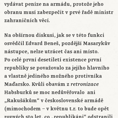
vydávat peníze na armádu, protože jeho
obranu musí zabezpečit v prvé řadě ministr
zahraničních věcí.
Na obšírnou diskusi, jak se v této funkci
osvědčil Edvard Beneš, pozdější Masarykův
nástupce, nelze utrácet čas ani místo.
Po celé první desetiletí existence první
republiky se považovalo za jejího hlavního
a vlastně jediného možného protivníka
Maďarsko. Kvůli obavám z
retronizace
Habsburků se moc nedůvěřovalo ani
„Rakušákům“ v československé armádě
(mimochodem – v květnu t.r. to bude opět
rovných sto let, co „republikáni“ odstranili