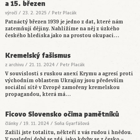
a 15. březen
výročí
/
23. 2. 2025
/
Petr Placák
Patnáctý březen 1939 je jedno z dat, které nám
zatemňují dějiny. Nahlížíme na něj z úzkého
českého hlediska jako na prostou okupaci…
Kremelský fašismus
z archivu
/
21. 11. 2024
/
Petr Placák
V souvislosti s ruskou anexí Krymu a agresí proti
východním oblastem Ukrajiny jsou především
sociální sítě v Evropě zamořeny kremelskou
propagandou, která má…
Ficovo Slovensko očima pamětníků
články
/
19. 11. 2024
/
Soňa Gyarfášová
Zažili jste totalitu, někteří z vás rudou i hnědou.
V poslední době se zdá, jako kdyby se z česko –