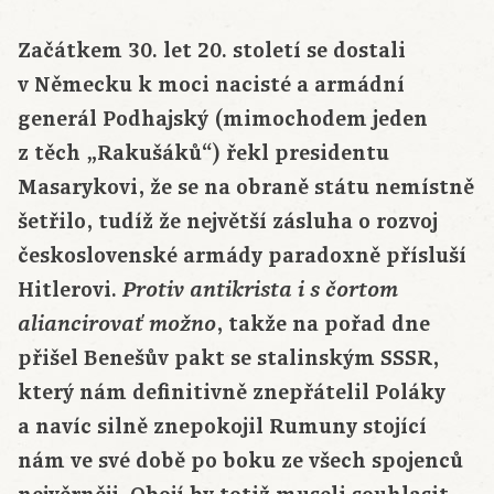
Začátkem 30. let 20. století se dostali
v Německu k moci nacisté a armádní
generál Podhajský (mimochodem jeden
z těch „Rakušáků“) řekl presidentu
Masarykovi, že se na obraně státu nemístně
šetřilo, tudíž že největší zásluha o rozvoj
československé armády paradoxně přísluší
Hitlerovi.
Protiv antikrista i s čortom
, takže na pořad dne
aliancirovať možno
přišel Benešův pakt se stalinským SSSR,
který nám definitivně znepřátelil Poláky
a navíc silně znepokojil Rumuny stojící
nám ve své době po boku ze všech spojenců