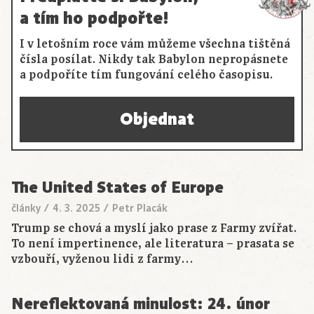
a tím ho podpořte!
I v letošním roce vám můžeme všechna tištěná
čísla posílat. Nikdy tak Babylon nepropásnete
a podpoříte tím fungování celého časopisu.
Objednat
The United States of Europe
články
/
4. 3. 2025
/
Petr Placák
Trump se chová a myslí jako prase z Farmy zvířat.
To není impertinence, ale literatura – prasata se
vzbouří, vyženou lidi z farmy…
Nereflektovaná minulost: 24. únor