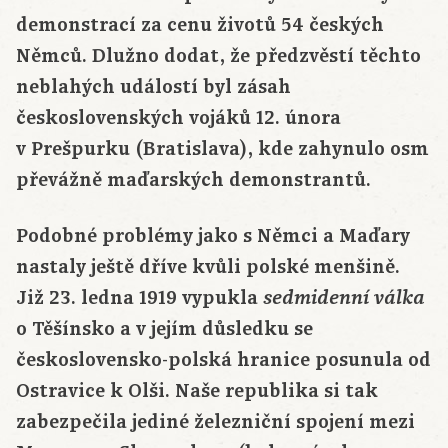
demonstrací za cenu životů 54 českých
Němců. Dlužno dodat, že předzvěstí těchto
neblahých událostí byl zásah
československých vojáků 12. února
v Prešpurku (Bratislava), kde zahynulo osm
převážně maďarských demonstrantů.
Podobné problémy jako s Němci a Maďary
nastaly ještě dříve kvůli polské menšině.
Již 23. ledna 1919 vypukla
sedmidenní válka
o Těšínsko a v jejím důsledku se
československo-polská hranice posunula od
Ostravice k Olši. Naše republika si tak
zabezpečila jediné železniční spojení mezi