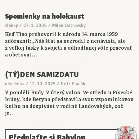
Spomienky na holokaust
články
/
27. 1. 2026
/
Milan Ostrovský
Keď Tiso prehovoril k národu 14. marca 1939
zdôraznil: „Náš štát sa nezrodil z nenávisti, ale
z veľkej lásky k svojeti a odhodlanej vôle pracovať
a obetovať…
(TÝ)DEN SAMIZDATU
nástěnka
/
12. 10. 2025
/
Petr Placák
V pondělí Budy. V úterý volno. Ve středu u Písecké
brány, kde Betyna představila svou vzpomínkovou
knihu na dospívání v rodině Landovských, což
je…
Předplaťte si Babylon,