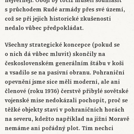
nejvěrněji. Obojí by totiž museli souhlasit
s průchodem Rudé armády přes své území,
což se při jejich historické zkušenosti
nedalo vůbec předpokládat.
Všechny strategické koncepce (pokud se
o nich dá vůbec mluvit) skončily na
československém generálním štábu v koši
a vsadilo se na pasivní obranu. Pohraniční
opevnění jsme sice měli moderní, ale ani
členové (roku 1936) čerstvě přibylé sovětské
vojenské mise nedokázali pochopit, proč se
těžké objekty staví v pohraničních horách
na severu, kdežto například na jižní Moravě
nemáme ani pořádný plot. Tím nechci