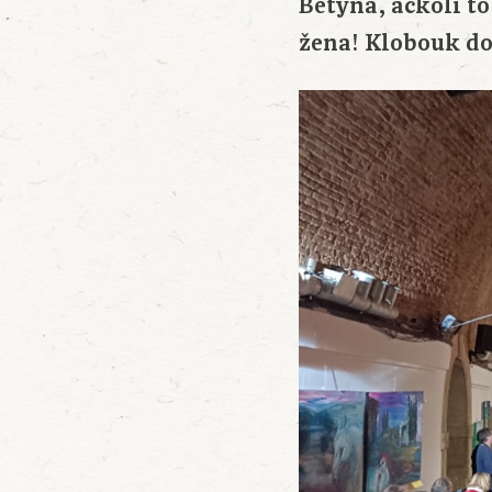
Betyna, ačkoli to
žena! Klobouk do