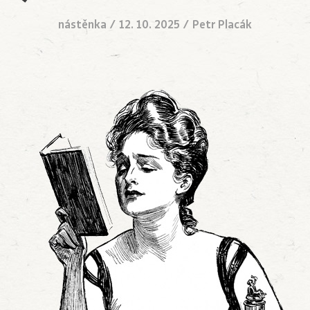
nástěnka
/
12. 10. 2025
/
Petr Placák