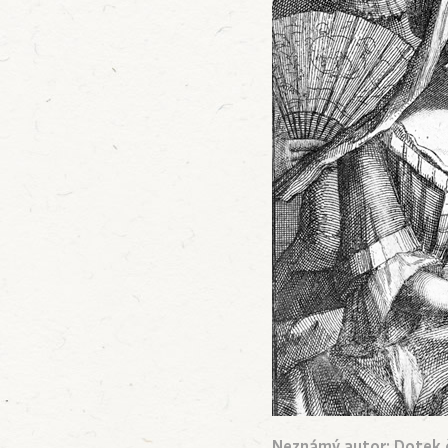
Neznámý autor: Dotek ča