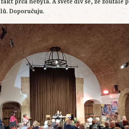
 fakt prča nebyla. A světe div se, ze zoufalé 
lů. Doporučuju.