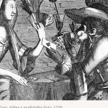
su. Výřez z grafického listu, 1720.