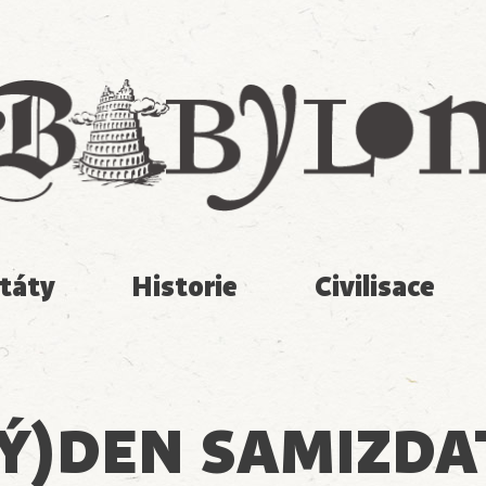
Babylon
táty
Historie
Civilisace
TÝ)DEN SAMIZDA