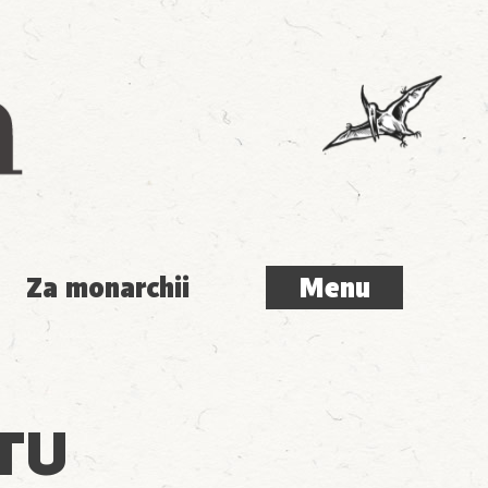
Menu
Za monarchii
Menu
TU