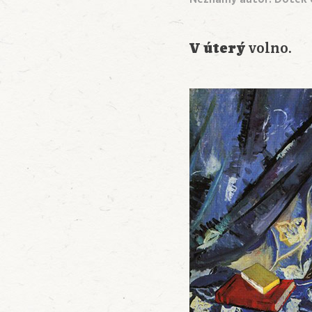
V úterý
volno.