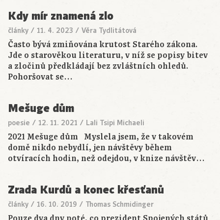
Kdy mír znamená zlo
články
/
11. 4. 2023
/
Věra Tydlitátová
Často bývá zmiňována krutost Starého zákona.
Jde o starověkou literaturu, v níž se popisy bitev
a zločinů předkládají bez zvláštních ohledů.
Pohoršovat se…
Mešuge dům
poesie
/
12. 11. 2021
/
Lali Tsipi Michaeli
2021 Mešuge dům Myslela jsem, že v takovém
domě nikdo nebydlí, jen návštěvy během
otvíracích hodin, než odejdou, v knize návštěv…
Zrada Kurdů a konec křesťanů
články
/
16. 10. 2019
/
Thomas Schmidinger
Pouze dva dny poté, co prezident Spojených států