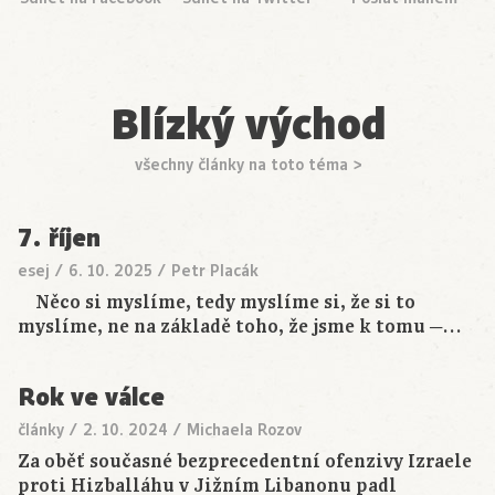
Blízký východ
všechny články na toto téma >
7. říjen
esej
/
6. 10. 2025
/
Petr Placák
Něco si myslíme, tedy myslíme si, že si to
myslíme, ne na základě toho, že jsme k tomu ─…
Rok ve válce
články
/
2. 10. 2024
/
Michaela Rozov
Za oběť současné bezprecedentní ofenzivy Izraele
proti Hizballáhu v Jižním Libanonu padl