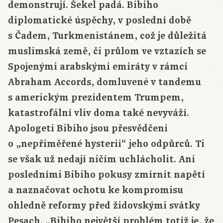
demonstrují. Šekel padá. Bibiho
diplomatické úspěchy, v poslední době
s Čadem, Turkmenistánem, což je důležitá
muslimská země, či průlom ve vztazích se
Spojenými arabskými emiráty v rámci
Abraham Accords, domluvené v tandemu
s americkým prezidentem Trumpem,
katastrofální vliv doma také nevyváží.
Apologeti Bibiho jsou přesvědčeni
o „nepřiměřené hysterii“ jeho odpůrců. Ti
se však už nedají ničím uchlácholit. Ani
posledními Bibiho pokusy zmírnit napětí
a naznačovat ochotu ke kompromisu
ohledně reformy před židovskými svátky
Pesach. „Bibiho největší problém totiž je, že