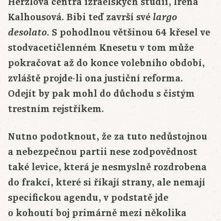
Herzlova centra izraelských studií, Irena
Kalhousová. Bibi teď završí své
largo
. S pohodlnou většinou 64 křesel ve
desolato
stodvacetičlenném Knesetu v tom může
pokračovat až do konce volebního období,
zvláště projde-li ona justiční reforma.
Odejít by pak mohl do důchodu s čistým
trestním rejstříkem.
Nutno podotknout, že za tuto nedůstojnou
a nebezpečnou partii nese zodpovědnost
také levice, která je nesmyslně rozdrobena
do frakcí, které si říkají strany, ale nemají
specifickou agendu, v podstatě jde
o kohoutí boj primárně mezi několika