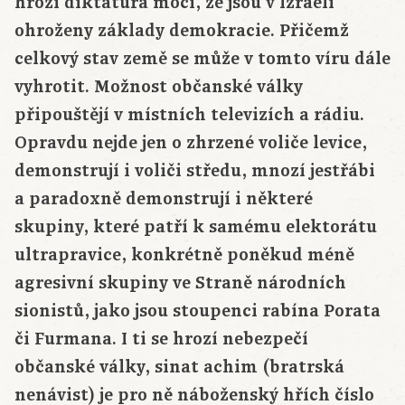
hrozí diktatura moci, že jsou v Izraeli
ohroženy základy demokracie. Přičemž
celkový stav země se může v tomto víru dále
vyhrotit. Možnost občanské války
připouštějí v místních televizích a rádiu.
Opravdu nejde jen o zhrzené voliče levice,
demonstrují i voliči středu, mnozí jestřábi
a paradoxně demonstrují i některé
skupiny, které patří k samému elektorátu
ultrapravice, konkrétně poněkud méně
agresivní skupiny ve Straně národních
sionistů, jako jsou stoupenci rabína Porata
či Furmana. I ti se hrozí nebezpečí
občanské války, sinat achim (bratrská
nenávist) je pro ně náboženský hřích číslo