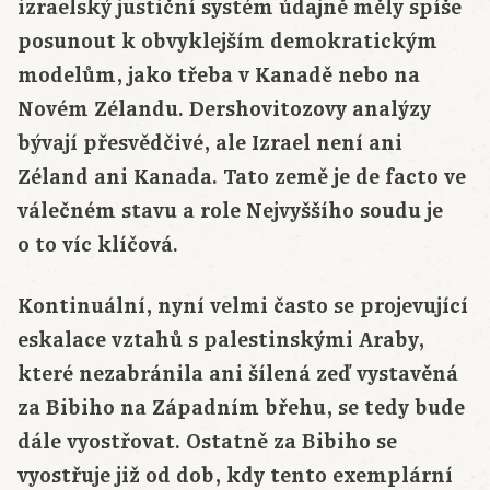
izraelský justiční systém údajně měly spíše
posunout k obvyklejším demokratickým
modelům, jako třeba v Kanadě nebo na
Novém Zélandu. Dershovitozovy analýzy
bývají přesvědčivé, ale Izrael není ani
Zéland ani Kanada. Tato země je de facto ve
válečném stavu a role Nejvyššího soudu je
o to víc klíčová.
Kontinuální, nyní velmi často se projevující
eskalace vztahů s palestinskými Araby,
které nezabránila ani šílená zeď vystavěná
za Bibiho na Západním břehu, se tedy bude
dále vyostřovat. Ostatně za Bibiho se
vyostřuje již od dob, kdy tento exemplární