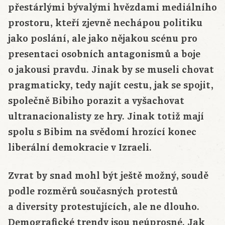
přestárlými bývalými hvězdami mediálního
prostoru, kteří zjevně nechápou politiku
jako poslání, ale jako nějakou scénu pro
presentaci osobních antagonismů a boje
o jakousi pravdu. Jinak by se museli chovat
pragmaticky, tedy najít cestu, jak se spojit,
společně Bibiho porazit a vyšachovat
ultranacionalisty ze hry. Jinak totiž mají
spolu s Bibim na svědomí hrozící konec
liberální demokracie v Izraeli.
Zvrat by snad mohl být ještě možný, soudě
podle rozměrů současných protestů
a diversity protestujících, ale ne dlouho.
Demografické trendy jsou neúprosné. Jak