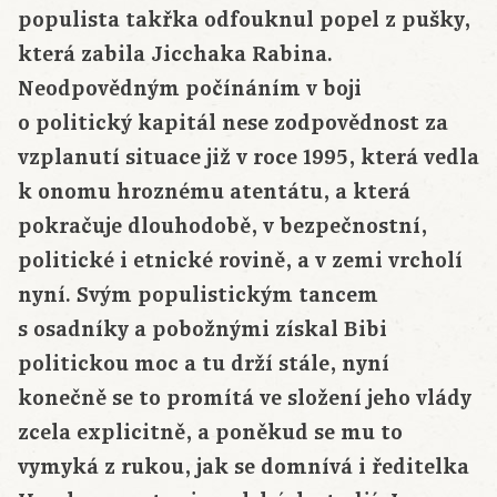
populista takřka odfouknul popel z pušky,
která zabila Jicchaka Rabina.
Neodpovědným počínáním v boji
o politický kapitál nese zodpovědnost za
vzplanutí situace již v roce 1995, která vedla
k onomu hroznému atentátu, a která
pokračuje dlouhodobě, v bezpečnostní,
politické i etnické rovině, a v zemi vrcholí
nyní. Svým populistickým tancem
s osadníky a pobožnými získal Bibi
politickou moc a tu drží stále, nyní
konečně se to promítá ve složení jeho vlády
zcela explicitně, a poněkud se mu to
vymyká z rukou, jak se domnívá i ředitelka