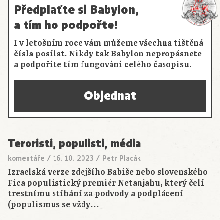
Předplaťte si Babylon,
a tím ho podpořte!
I v letošním roce vám můžeme všechna tištěná
čísla posílat. Nikdy tak Babylon nepropásnete
a podpoříte tím fungování celého časopisu.
Objednat
Teroristi, populisti, média
komentáře
/
16. 10. 2023
/
Petr Placák
Izraelská verze zdejšího Babiše nebo slovenského
Fica populistický premiér Netanjahu, který čelí
trestnímu stíhání za podvody a podplácení
(populismus se vždy…