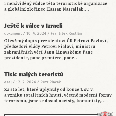
i nenáviděný vůdce této teroristické organizace
a globální zločinec Hassan Nasralláh.…
Ještě k válce v Izraeli
dokument
/
10. 4. 2024
/
František Kostlán
Otevřený dopis prezidentovi ČR Petrovi Pavlovi,
předsedovi vlády Petrovi Fialovi, ministru
zahraničních věcí Janu Lipavskému Pane
prezidente, pane premiére, pane…
Tisíc malých teroristů
esej
/
12. 2. 2024
/
Petr Placák
Za sto let, které uplynuly od konce 1. sv. v.
a vzniku totalitních hnutí, včetně moderní formy
terorismu, jsme se dosud nacisty, komunisty,…