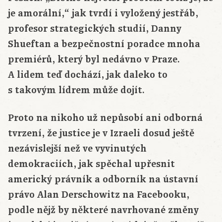
je amorální,“ jak tvrdí i vyložený jestřáb,
profesor strategických studií, Danny
Shueftan a bezpečnostní poradce mnoha
premiérů, který byl nedávno v Praze.
A lidem teď dochází, jak daleko to
s takovým lídrem může dojít.
Proto na nikoho už nepůsobí ani odborná
tvrzení, že justice je v Izraeli dosud ještě
nezávislejší než ve vyvinutých
demokraciích, jak spěchal upřesnit
americký právník a odborník na ústavní
právo Alan Derschowitz na Facebooku,
podle nějž by některé navrhované změny