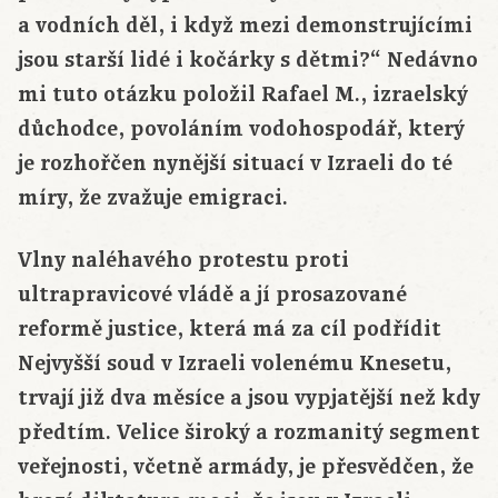
a vodních děl, i když mezi demonstrujícími
jsou starší lidé i kočárky s dětmi?“ Nedávno
mi tuto otázku položil Rafael M., izraelský
důchodce, povoláním vodohospodář, který
je rozhořčen nynější situací v Izraeli do té
míry, že zvažuje emigraci.
Vlny naléhavého protestu proti
ultrapravicové vládě a jí prosazované
reformě justice, která má za cíl podřídit
Nejvyšší soud v Izraeli volenému Knesetu,
trvají již dva měsíce a jsou vypjatější než kdy
předtím. Velice široký a rozmanitý segment
veřejnosti, včetně armády, je přesvědčen, že