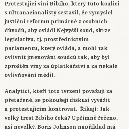
Protestující viní Bibiho, který tuto koalici
s ultranacionalisty sestavil, že vymyslel
justiční reformu primárně z osobních
důvodů, aby ovládl Nejvyšší soud, skrze
legislativu, tj. prostřednictvím
parlamentu, který ovládá, a mohl tak
ovlivnit jmenování soudců tak, aby byl
zproštěn viny za úplatkářství a za nekalé
ovlivňování médií.
Analytici, kteří toto tvrzení považují za
přetažené, se pokoušejí diskusi vyvážit
a protestujícím kontrovat. Říkají: Jak
velký trest Bibiho čeká? Upřímně řečeno,
asi nevelký. Boris Johnson například má