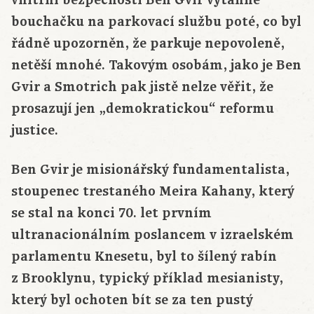
vnitřní bezpečnosti Ben Gvir vytáhne
bouchačku na parkovací službu poté, co byl
řádně upozorněn, že parkuje nepovoleně,
netěší mnohé. Takovým osobám, jako je Ben
Gvir a Smotrich pak jistě nelze věřit, že
prosazují jen „demokratickou“ reformu
justice.
Ben Gvir je misionářský fundamentalista,
stoupenec trestaného Meira Kahany, který
se stal na konci 70. let prvním
ultranacionálním poslancem v izraelském
parlamentu Knesetu, byl to šílený rabín
z Brooklynu, typický příklad mesianisty,
který byl ochoten bít se za ten pustý