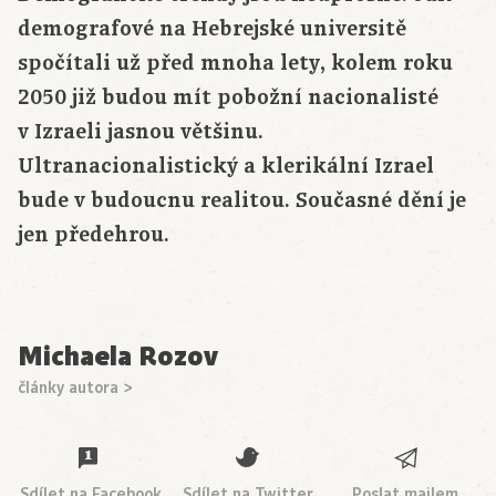
demografové na Hebrejské universitě
spočítali už před mnoha lety, kolem roku
2050 již budou mít pobožní nacionalisté
v Izraeli jasnou většinu.
Ultranacionalistický a klerikální Izrael
bude v budoucnu realitou. Současné dění je
jen předehrou.
Michaela Rozov
články autora >
Sdílet na Facebook
Sdílet na Twitter
Poslat mailem