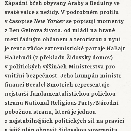
Západní břeh obývaný Araby a Beduíny ve
svaté válce s nežidy. V podrobném profilu
v časopise
se popisují momenty
New Yorker
z Ben Gvirova života, od mládí na hraně
mezi řádným občanem a teroristou a nyní
je tento vůdce extremistické partaje HaBajt
HaJehudi (v překladu Židovský domov)
v politických výšinách Ministerstva pro
vnitřní bezpečnost. Jeho kumpán ministr
financí Becalel Smotrich representuje
nejstarší fundamentalistickou polickou
stranu National Religious Party/Národní
pobožnou stranu, která je jednou
z nejstabilnějších politických sil na pravici
a jejíž plán obnovit židovskou suverenitu