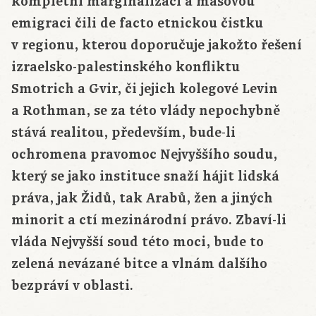
kompletní marginalizaci a masovou
emigraci čili de facto etnickou čistku
v regionu, kterou doporučuje jakožto řešení
izraelsko-palestinského konfliktu
Smotrich a Gvir, či jejich kolegové Levin
a Rothman, se za této vlády nepochybně
stává realitou, především, bude-li
ochromena pravomoc Nejvyššího soudu,
který se jako instituce snaží hájit lidská
práva, jak Židů, tak Arabů, žen a jiných
minorit a ctí mezinárodní právo. Zbaví-li
vláda Nejvyšší soud této moci, bude to
zelená nevázané bitce a vlnám dalšího
bezpráví v oblasti.