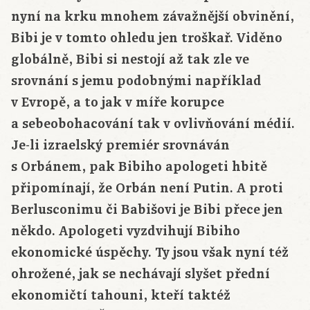
nyní na krku mnohem závažnější obvinění,
Bibi je v tomto ohledu jen troškař. Viděno
globálně, Bibi si nestojí až tak zle ve
srovnání s jemu podobnými například
v Evropě, a to jak v míře korupce
a sebeobohacování tak v ovlivňování médií.
Je-li izraelský premiér srovnáván
s Orbánem, pak Bibiho apologeti hbitě
připomínají, že Orbán není Putin. A proti
Berlusconimu či Babišovi je Bibi přece jen
někdo. Apologeti vyzdvihují Bibiho
ekonomické úspěchy. Ty jsou však nyní též
ohrožené, jak se nechávají slyšet přední
ekonomičtí tahouni, kteří taktéž