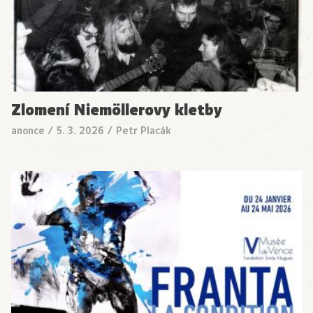
Zlomení Niemöllerovy kletby
anonce
/
5. 3. 2026
/
Petr Placák