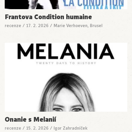
Frantova Condition humaine
recenze
/
17. 2. 2026
/
Marie Verhoeven, Brusel
Onanie s Melanií
recenze
/
15. 2. 2026
/
Igor Zahradníček