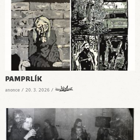
PAMPRLÍK
anonce
/
20. 3. 2026
/