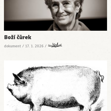
Boží čůrek
dokument
/
17. 1. 2026
/