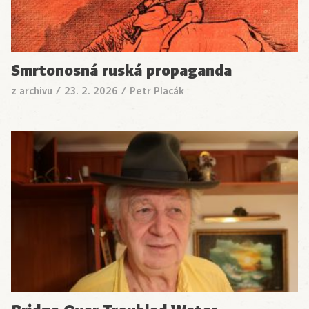
Smrtonosná ruská propaganda
z archivu
/
23. 2. 2026
/
Petr Placák