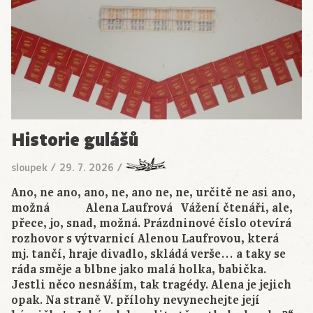
Historie gulášů
sloupek
/
29. 7. 2026
/
Ano, ne ano, ano, ne, ano ne, ne, určitě ne asi ano,
možná Alena Laufrová Vážení čtenáři, ale,
přece, jo, snad, možná. Prázdninové číslo otevírá
rozhovor s výtvarnicí Alenou Laufrovou, která
mj. tančí, hraje divadlo, skládá verše… a taky se
ráda směje a blbne jako malá holka, babička.
Jestli něco nesnáším, tak tragédy. Alena je jejich
opak. Na straně V. přílohy nevynechejte její