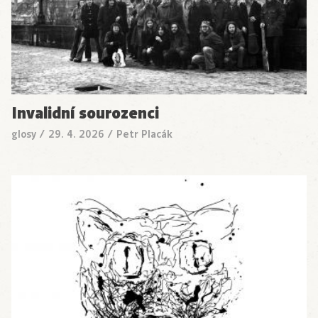
Invalidní sourozenci
glosy
/
29. 4. 2026
/
Petr Placák