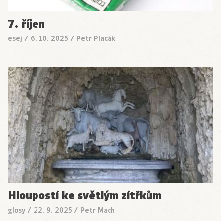
7. říjen
esej
/
6. 10. 2025
/
Petr Placák
Hloupostí ke světlým zítřkům
glosy
/
22. 9. 2025
/
Petr Mach