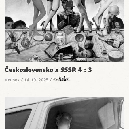
Československo x SSSR 4 : 3
sloupek
/
14. 10. 2025
/