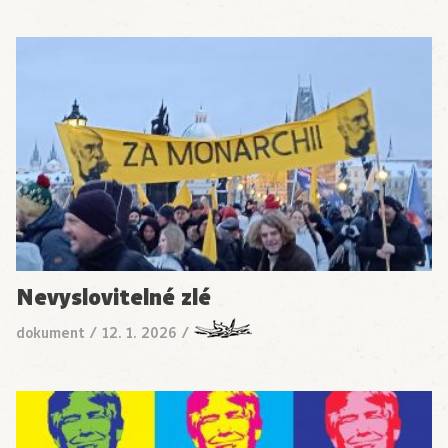
Nevyslovitelné zlé
dokument
/
12. 1. 2026
/