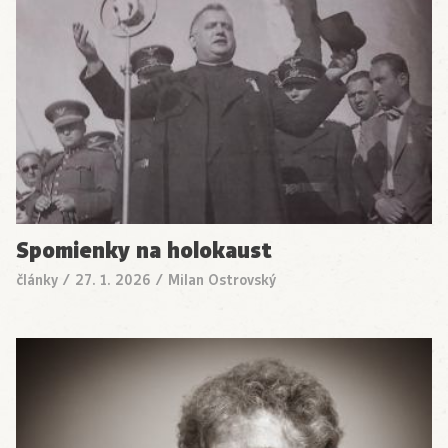
Spomienky na holokaust
články
/
27. 1. 2026
/
Milan Ostrovský