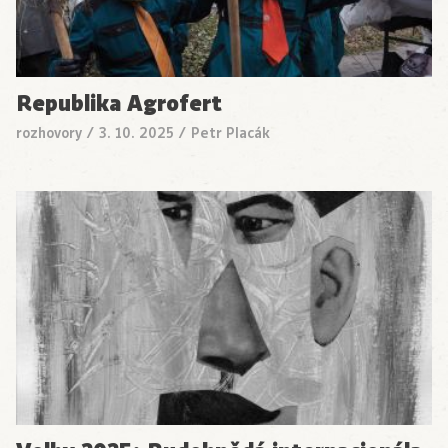
Republika Agrofert
rozhovory
/
3. 10. 2025
/
Petr Placák