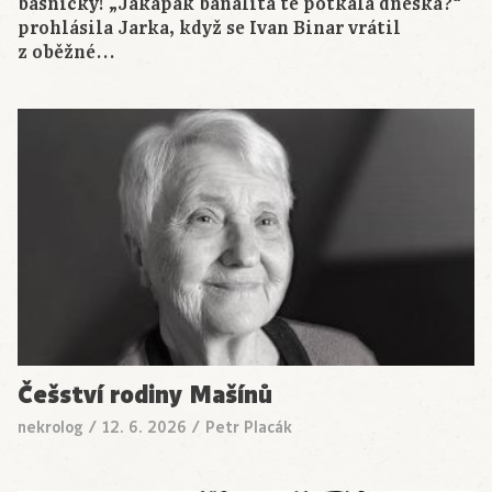
básničky! „Jakápak banalita tě potkala dneska?“
prohlásila Jarka, když se Ivan Binar vrátil
z oběžné…
Češství rodiny Mašínů
nekrolog
/
12. 6. 2026
/
Petr Placák