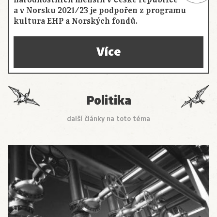
národnostních menšin v České republice
a v Norsku 2021/23 je podpořen z programu
kultura EHP a Norských fondů.
Více
Politika
další články na toto téma