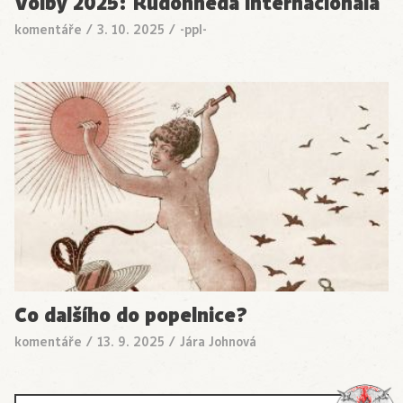
Volby 2025: Rudohnědá internacionála
komentáře
/
3. 10. 2025
/
-ppl-
Co dalšího do popelnice?
komentáře
/
13. 9. 2025
/
Jára Johnová