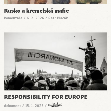
Rusko a kremelská mafie
komentáře
/
6. 2. 2026
/
Petr Placák
RESPONSIBILITY FOR EUROPE
dokument
/
15. 1. 2026
/