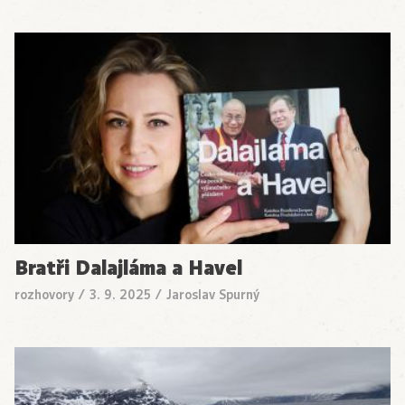
Bratři Dalajláma a Havel
rozhovory
/
3. 9. 2025
/
Jaroslav Spurný