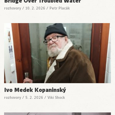
Bridge Over Troubled Water
rozhovory
/
10. 2. 2026
/
Petr Placák
Ivo Medek Kopaninský
rozhovory
/
5. 2. 2026
/
Viki Shock