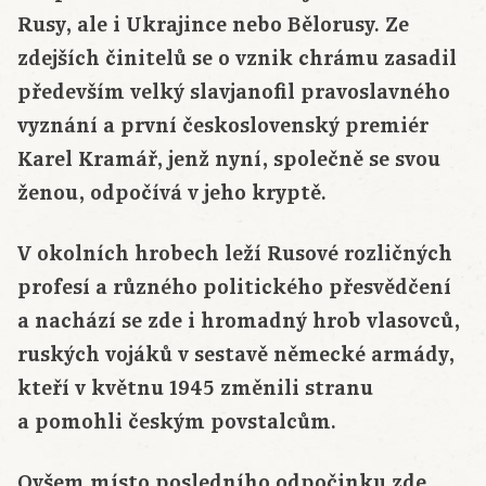
Rusy, ale i Ukrajince nebo Bělorusy. Ze
zdejších činitelů se o vznik chrámu zasadil
především velký slavjanofil pravoslavného
vyznání a první československý premiér
Karel Kramář, jenž nyní, společně se svou
ženou, odpočívá v jeho kryptě.
V okolních hrobech leží Rusové rozličných
profesí a různého politického přesvědčení
a nachází se zde i hromadný hrob vlasovců,
ruských vojáků v sestavě německé armády,
kteří v květnu 1945 změnili stranu
a pomohli českým povstalcům.
Ovšem místo posledního odpočinku zde