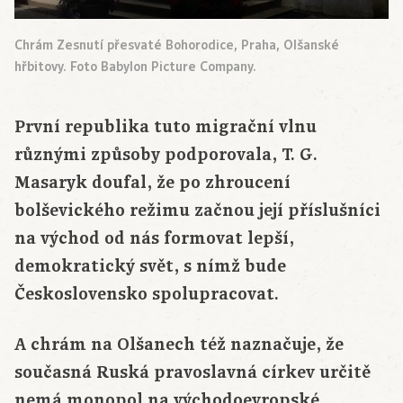
Chrám Zesnutí přesvaté Bohorodice, Praha, Olšanské
hřbitovy. Foto Babylon Picture Company.
První republika tuto migrační vlnu
různými způsoby podporovala, T. G.
Masaryk doufal, že po zhroucení
bolševického režimu začnou její příslušníci
na východ od nás formovat lepší,
demokratický svět, s nímž bude
Československo spolupracovat.
A chrám na Olšanech též naznačuje, že
současná Ruská pravoslavná církev určitě
nemá monopol na východoevropské