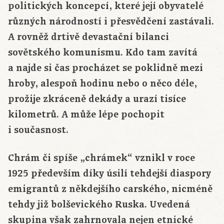
politických koncepcí, které její obyvatelé
různých národností i přesvědčení zastávali.
A rovněž drtivě devastační bilanci
sovětského komunismu. Kdo tam zavítá
a najde si čas procházet se poklidně mezi
hroby, alespoň hodinu nebo o něco déle,
prožije zkráceně dekády a urazí tisíce
kilometrů. A může lépe pochopit
i současnost.
Chrám či spíše „chrámek“ vznikl v roce
1925 především díky úsilí tehdejší diaspory
emigrantů z někdejšího carského, nicméně
tehdy již bolševického Ruska. Uvedená
skupina však zahrnovala nejen etnické