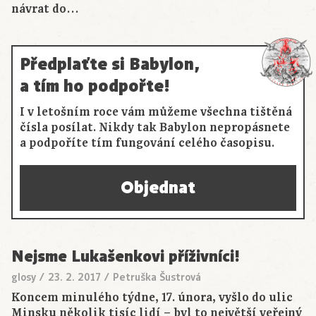
návrat do…
Předplaťte si Babylon,
a tím ho podpořte!
I v letošním roce vám můžeme všechna tištěná
čísla posílat. Nikdy tak Babylon nepropásnete
a podpoříte tím fungování celého časopisu.
Objednat
Nejsme Lukašenkovi příživníci!
glosy
/
23. 2. 2017
/
Petruška Šustrová
Koncem minulého týdne, 17. února, vyšlo do ulic
Minsku několik tisíc lidí – byl to největší veřejný