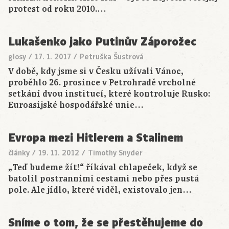
protest od roku 2010.…
Lukašenko jako Putinův Záporožec
glosy
/
17. 1. 2017
/
Petruška Šustrová
V době, kdy jsme si v Česku užívali Vánoc,
proběhlo 26. prosince v Petrohradě vrcholné
setkání dvou institucí, které kontroluje Rusko:
Euroasijské hospodářské unie…
Evropa mezi Hitlerem a Stalinem
články
/
19. 11. 2012
/
Timothy Snyder
„Teď budeme žít!“ říkával chlapeček, když se
batolil postranními cestami nebo přes pustá
pole. Ale jídlo, které viděl, existovalo jen…
Sníme o tom, že se přestěhujeme do