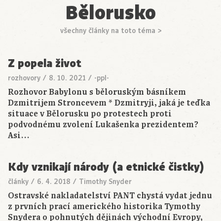
Bělorusko
všechny články na toto téma >
Z popela život
rozhovory
/
8. 10. 2021
/
-ppl-
Rozhovor Babylonu s běloruským básníkem
Dzmitrijem Stroncevem * Dzmitryji, jaká je teďka
situace v Bělorusku po protestech proti
podvodnému zvolení Lukašenka prezidentem?
Asi…
Kdy vznikají národy (a etnické čistky)
články
/
6. 4. 2018
/
Timothy Snyder
Ostravské nakladatelství PANT chystá vydat jednu
z prvních prací amerického historika Tymothy
Snydera o pohnutých dějinách východní Evropy,