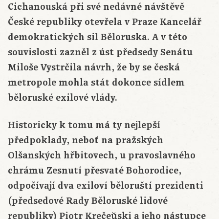
Cichanouská při své nedávné návštěvě
České republiky otevřela v Praze Kancelář
demokratických sil Běloruska. A v této
souvislosti zazněl z úst předsedy Senátu
Miloše Vystrčila návrh, že by se česká
metropole mohla stát dokonce sídlem
běloruské exilové vlády.
Historicky k tomu má ty nejlepší
předpoklady, neboť na pražských
Olšanských hřbitovech, u pravoslavného
chrámu Zesnutí přesvaté Bohorodice,
odpočívají dva exiloví běloruští prezidenti
(předsedové Rady Běloruské lidové
republiky) Piotr Krečeŭski a jeho nástupce