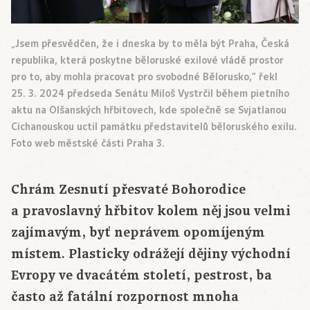
„Jsem přesvědčen, že i dneska by to měla být Praha, Česká
republika, která poskytne běloruské exilové vládě prostor
pro to, aby mohla pracovat pro svobodné Bělorusko,“ řekl
25. 3. 2024 předseda Senátu Miloš Vystrčil během pietního
aktu na Olšanských hřbitovech, kde společně se Svjatlanou
Cichanouskou uctil památku představitelů běloruského exilu.
Foto web městské části Praha 3.
Chrám Zesnutí přesvaté Bohorodice
a pravoslavný hřbitov kolem něj jsou velmi
zajímavým, byť neprávem opomíjeným
místem. Plasticky odrážejí dějiny východní
Evropy ve dvacátém století, pestrost, ba
často až fatální rozpornost mnoha