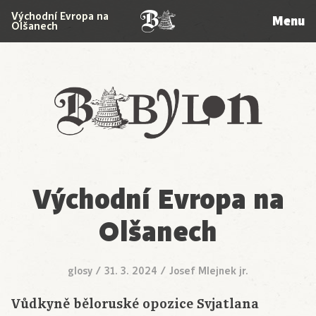
Východní Evropa na
Menu
Olšanech
Babylon
Východní Evropa na
Olšanech
glosy
/
31. 3. 2024
/
Josef Mlejnek jr.
Vůdkyně běloruské opozice Svjatlana