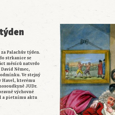
 týden
d za Palachův týden.
 do strkanice se
náct měsíců natvrdo
, David Němec,
podmínku. Ve stejný
v Havel, kterému
amosoudkyně JUDr.
ápravně výchovné
l a pietnímu aktu