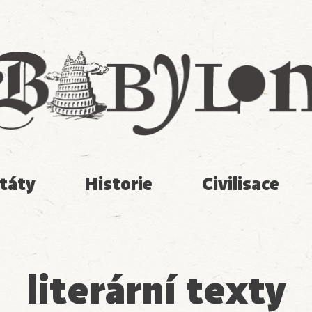
Babylon
táty
Historie
Civilisace
literární texty