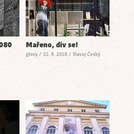
6080
Mařeno, div se!
glosy
/
22. 9. 2018
/
Slavoj Český
/