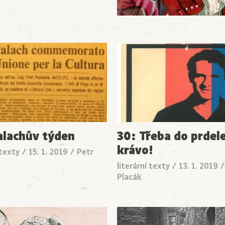
alachův týden
30: Třeba do prdel
krávo!
 texty
/
15. 1. 2019
/
Petr
literární texty
/
13. 1. 2019
Placák