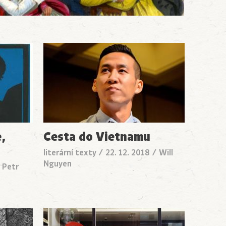
e,
Cesta do Vietnamu
literární texty
/
22. 12. 2018
/
Will
Nguyen
/
Petr