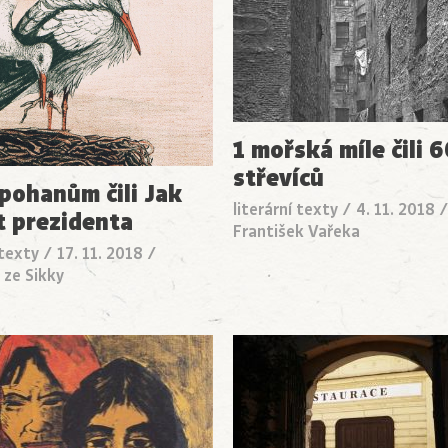
1 mořská míle čili 
střevíců
 pohanům čili Jak
literární texty
/
4. 11. 2018
t prezidenta
František Vařeka
 texty
/
17. 11. 2018
/
 ze Sikky