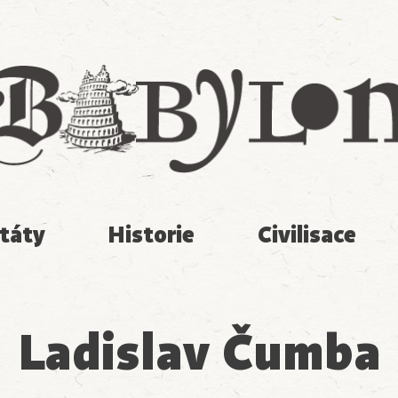
Babylon
táty
Historie
Civilisace
Ladislav Čumba