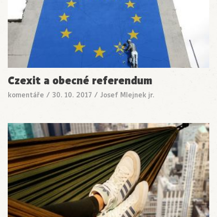
Czexit a obecné referendum
komentáře
/
30. 10. 2017
/
Josef Mlejnek jr.