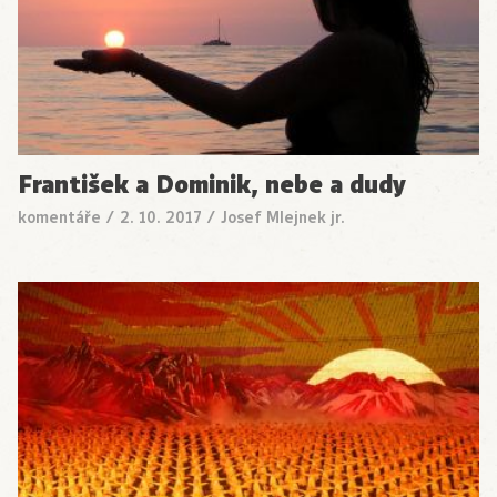
František a Dominik, nebe a dudy
komentáře
/
2. 10. 2017
/
Josef Mlejnek jr.