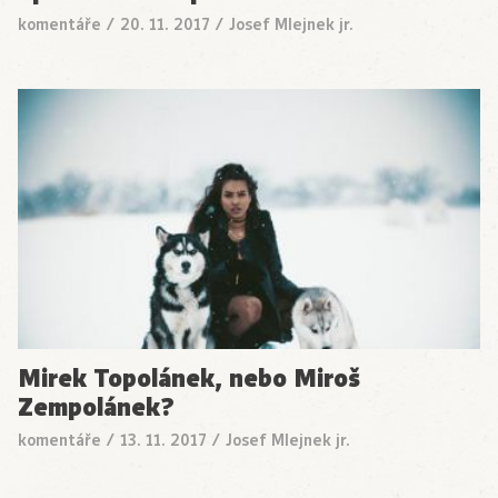
komentáře
/
20. 11. 2017
/
Josef Mlejnek jr.
Mirek Topolánek, nebo Miroš
Zempolánek?
komentáře
/
13. 11. 2017
/
Josef Mlejnek jr.