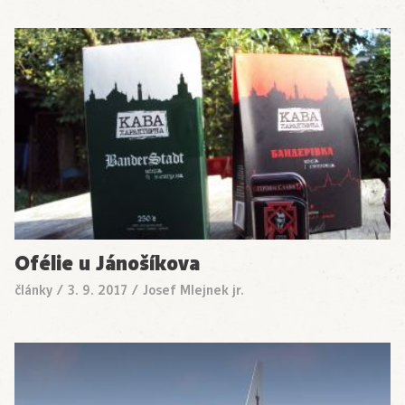
Ofélie u Jánošíkova
články
/
3. 9. 2017
/
Josef Mlejnek jr.