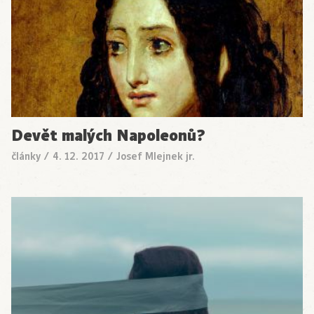
Devět malých Napoleonů?
články
/
4. 12. 2017
/
Josef Mlejnek jr.