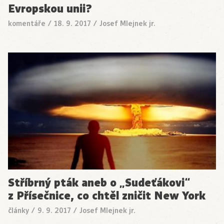
Evropskou unii?
komentáře
/
18. 9. 2017
/
Josef Mlejnek jr.
Stříbrný pták aneb o „Sudeťákovi“
z Přísečnice, co chtěl zničit New York
články
/
9. 9. 2017
/
Josef Mlejnek jr.