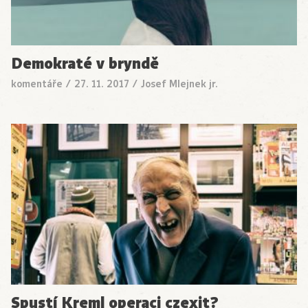
Demokraté v bryndě
komentáře
/
27. 11. 2017
/
Josef Mlejnek jr.
Spustí Kreml operaci czexit?