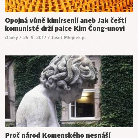
Opojná vůně kimirsenií aneb Jak čeští
komunisté drží palce Kim Čong-unovi
články
/
25. 9. 2017
/
Josef Mlejnek jr.
Proč národ Komenského nesnáší