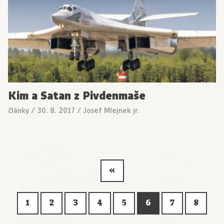
Kim a Satan z Pivdenmaše
články
/
30. 8. 2017
/
Josef Mlejnek jr.
«
1
2
3
4
5
6
7
8