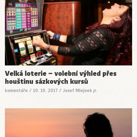
Velká loterie – volební výhled přes
houštinu sázkových kursů
komentáře
/
10. 10. 2017
/
Josef Mlejnek jr.