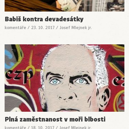
Babiš kontra devadesátky
komentáře
/
23. 10. 2017
/
Josef Mlejnek jr.
Plná zaměstnanost v moři blbosti
komentáře
/
18. 10. 2017
/
Josef Mlejnek jr.