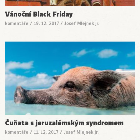
Vánoční Black Friday
komentáře
/
19. 12. 2017
/
Josef Mlejnek jr.
Čuňata s jeruzalémským syndromem
komentáře
/
11. 12. 2017
/
Josef Mlejnek jr.