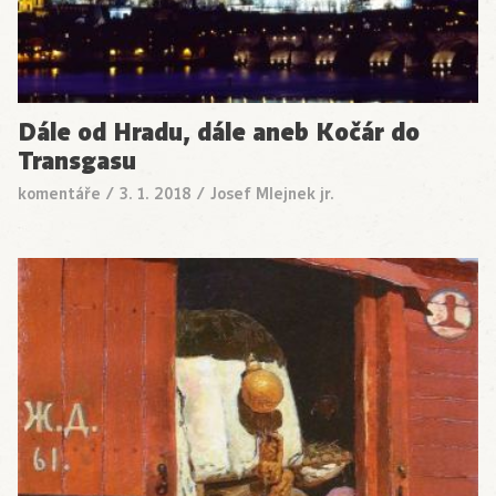
Dále od Hradu, dále aneb Kočár do
Transgasu
komentáře
/
3. 1. 2018
/
Josef Mlejnek jr.