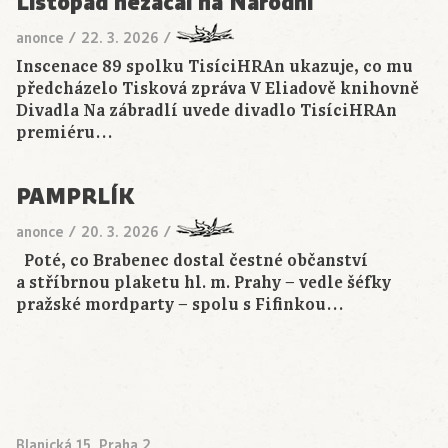
Listopad nezačal na Národní
anonce
/
22. 3. 2026
/
Inscenace 89 spolku TisíciHRAn ukazuje, co mu
předcházelo Tisková zpráva V Eliadově knihovně
Divadla Na zábradlí uvede divadlo TisíciHRAn
premiéru…
PAMPRLÍK
anonce
/
20. 3. 2026
/
Poté, co Brabenec dostal čestné občanství
a stříbrnou plaketu hl. m. Prahy − vedle šéfky
pražské mordparty − spolu s Fifinkou…
Blanická 15, Praha 2