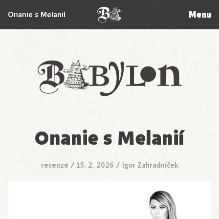
Menu
Onanie s Melanií
Babylon
Onanie s Melanií
recenze
/
15. 2. 2026
/
Igor Zahradníček