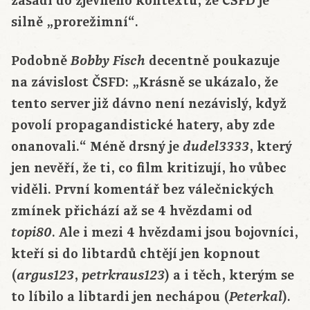
zasadí do zjevného kontextu, že ČSFD je
silně „prorežimní“.
Podobně
decentně poukazuje
Bobby Fisch
na závislost ČSFD: „Krásně se ukázalo, že
tento server již dávno není nezávislý, když
povolí propagandistické hatery, aby zde
onanovali.“ Méně drsný je
, který
dudel3333
jen nevěří, že ti, co film kritizují, ho vůbec
viděli. První komentář bez válečnických
zmínek přichází až se 4 hvězdami od
. Ale i mezi 4 hvězdami jsou bojovníci,
topi80
kteří si do libtardů chtějí jen kopnout
(
,
) a i těch, kterým se
argus123
petrkraus123
to líbilo a libtardi jen nechápou (
).
Peterkal