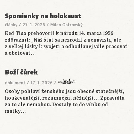
Spomienky na holokaust
články
/
27. 1. 2026
/
Milan Ostrovský
Keď Tiso prehovoril k národu 14. marca 1939
zdôraznil: „Náš štát sa nezrodil z nenávisti, ale
z veľkej lásky k svojeti a odhodlanej vôle pracovať
a obetovať…
Boží čůrek
dokument
/
17. 1. 2026
/
Osoby pohlaví ženského jsou obecně statečnější,
houževnatější, rozumnější, něžnější… Zpravidla
za to ale nemohou. Dostaly to do vínku od
matky…