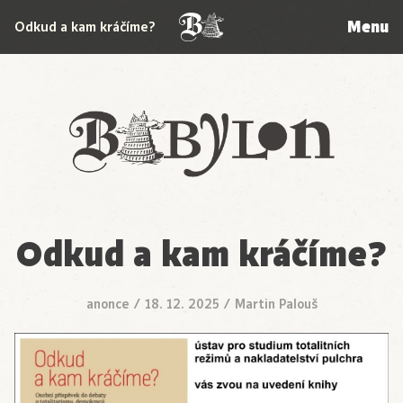
Menu
Odkud a kam kráčíme?
Babylon
Odkud a kam kráčíme?
anonce
/
18. 12. 2025
/
Martin Palouš