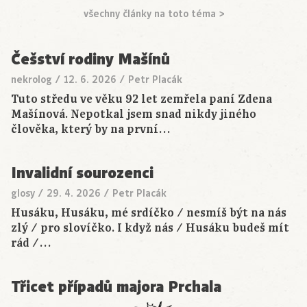
všechny články na toto téma >
Češství rodiny Mašínů
nekrolog
/
12. 6. 2026
/
Petr Placák
Tuto středu ve věku 92 let zemřela paní Zdena
Mašínová. Nepotkal jsem snad nikdy jiného
člověka, který by na první…
Invalidní sourozenci
glosy
/
29. 4. 2026
/
Petr Placák
Husáku, Husáku, mé srdíčko / nesmíš být na nás
zlý / pro slovíčko. I když nás / Husáku budeš mít
rád /…
Třicet případů majora Prchala