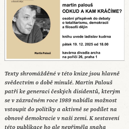
Texty shromážděné v této knize jsou hlavně
svědectvím o době minulé. Martin Palouš
patří ke generaci českých disidentů, kterým
se v zázračném roce 1989 nabídla možnost
vstoupit do politiky a aktivně se podílet na
obnově demokracie v naší zemi. K sestavení
této publikace ho ale nepřiměla snaha