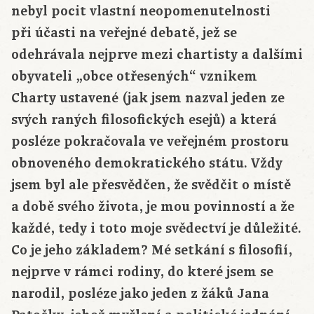
nebyl pocit vlastní neopomenutelnosti
při účasti na veřejné debatě, jež se
odehrávala nejprve mezi chartisty a dalšími
obyvateli „obce otřesených“ vznikem
Charty ustavené (jak jsem nazval jeden ze
svých raných filosofických esejů) a která
posléze pokračovala ve veřejném prostoru
obnoveného demokratického státu. Vždy
jsem byl ale přesvědčen, že svědčit o místě
a době svého života, je mou povinností a že
každé, tedy i toto moje svědectví je důležité.
Co je jeho základem? Mé setkání s filosofií,
nejprve v rámci rodiny, do které jsem se
narodil, posléze jako jeden z žáků Jana