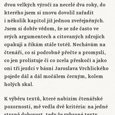
dvou velkých výročí za necelé dva roky, do
kterého jsem si znovu dovolil zařadit
i několik kapitol již jednou zveřejněných.
Jsem si dobře vědom, že se zde často ve
svých argumentech a citovaných zdrojích
opakuji a říkám stále totéž. Nechávám na
čtenáři, co si podrobně přečte a promyslí,
co jen prolistuje či co zcela přeskočí a jako
oni tři jezdci v básni Jaroslava Vrchlického
pojede dál a dál močálem černým, kolem
holých skal.
K výběru textů, které nabízím čtenářské
pozornosti, mě vedla dvě kritéria: na jedné
straně dobovost, tedy že vybrané texty