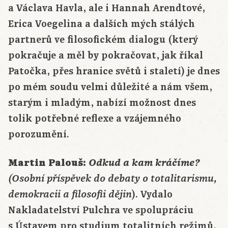
a Václava Havla, ale i Hannah Arendtové,
Erica Voegelina a dalších mých stálých
partnerů ve filosofickém dialogu (který
pokračuje a měl by pokračovat, jak říkal
Patočka, přes hranice světů i staletí) je dnes
po mém soudu velmi důležité a nám všem,
starým i mladým, nabízí možnost dnes
tolik potřebné reflexe a vzájemného
porozumění.
Martin Palouš:
Odkud a kam kráčíme?
(Osobní příspěvek do debaty o totalitarismu,
). Vydalo
demokracii a filosofii dějin
Nakladatelství Pulchra ve spolupráciu
s Ústavem pro studium totalitních režimů,