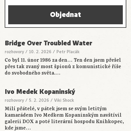
Objednat
Bridge Over Troubled Water
rozhovory
/
10. 2. 2026
/
Petr Placák
Co byl 11. únor 1986 za den… Ten den jsem přešel
přes tak zvaný most špionů z komunistické říše
do svobodného světa.…
Ivo Medek Kopaninský
rozhovory
/
5. 2. 2026
/
Viki Shock
Milí přátelé, v pátek jsem se svým letitým
kamarádem Ivo Medkem Kopaninským navštívil
galerii DOX a poté literární hospodu Knihkopec,
kde jsme…