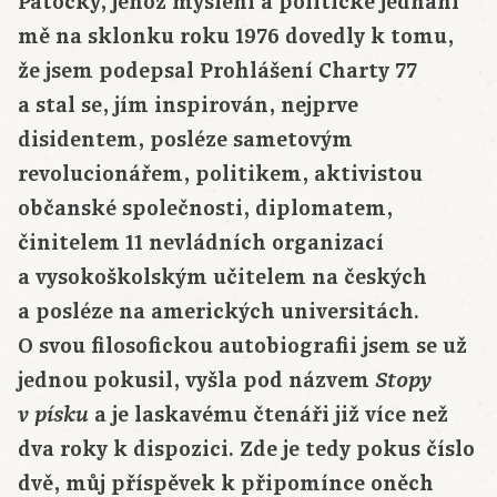
Patočky, jehož myšlení a politické jednání
mě na sklonku roku 1976 dovedly k tomu,
že jsem podepsal Prohlášení Charty 77
a stal se, jím inspirován, nejprve
disidentem, posléze sametovým
revolucionářem, politikem, aktivistou
občanské společnosti, diplomatem,
činitelem 11 nevládních organizací
a vysokoškolským učitelem na českých
a posléze na amerických universitách.
O svou filosofickou autobiografii jsem se už
jednou pokusil, vyšla pod názvem
Stopy
a je laskavému čtenáři již více než
v písku
dva roky k dispozici. Zde je tedy pokus číslo
dvě, můj příspěvek k připomínce oněch