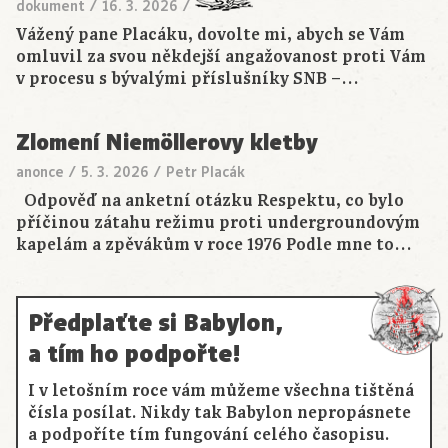
dokument
/
16. 3. 2026
/
Vážený pane Placáku, dovolte mi, abych se Vám
omluvil za svou někdejší angažovanost proti Vám
v procesu s bývalými příslušníky SNB –…
Zlomení Niemöllerovy kletby
anonce
/
5. 3. 2026
/
Petr Placák
Odpověď na anketní otázku Respektu, co bylo
příčinou zátahu režimu proti undergroundovým
kapelám a zpěvákům v roce 1976 Podle mne to…
Předplaťte si Babylon,
a tím ho podpořte!
I v letošním roce vám můžeme všechna tištěná
čísla posílat. Nikdy tak Babylon nepropásnete
a podpoříte tím fungování celého časopisu.