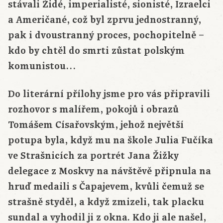
stávali Židé, imperialisté, sionisté, Izraelci
a Američané, což byl zprvu jednostranný,
pak i dvoustranný proces, pochopitelně –
kdo by chtěl do smrti zůstat polským
komunistou…
Do literární přílohy jsme pro vás připravili
rozhovor s malířem, pokojů i obrazů
Tomášem Císařovským, jehož největší
potupa byla, když mu na škole Julia Fučíka
ve Strašnicích za portrét Jana Žižky
delegace z Moskvy na návštěvě připnula na
hruď medaili s Čapajevem, kvůli čemuž se
strašně styděl, a když zmizeli, tak placku
sundal a vyhodil ji z okna. Kdo ji ale našel,