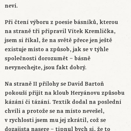
neví.
Při čtení výboru z poesie básníků, kterou
na straně tři připravil Vítek Kremlička,
jsem si říkal, že na světě přece jen ještě
existuje místo a způsob, jak se v týhle
společnosti dorozumět – básně
nevynechejte, jsou fakt dobrý.
Na straně II přílohy se David Bartoň
pokouší přijít na kloub Heryánovu způsobu
kázání či tázání. Textík dodal na poslední
chvíli a protože se na místo nevešel,
v rychlosti jsem mu jej zkrátil, což se
dozajista nasere – tipnul bych si, že to