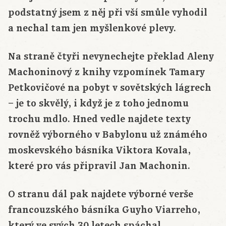
podstatný jsem z něj při vší smůle vyhodil
a nechal tam jen myšlenkové plevy.
Na straně čtyři nevynechejte překlad Aleny
Machoninový z knihy vzpomínek Tamary
Petkovičové na pobyt v sovětských lágrech
– je to skvělý, i když je z toho jednomu
trochu mdlo. Hned vedle najdete texty
rovněž výborného v Babylonu už známého
moskevského básníka Viktora Kovala,
které pro vás připravil Jan Machonin.
O stranu dál pak najdete výborné verše
francouzského básníka Guyho Viarreho,
který ve svých 30 letech spáchal