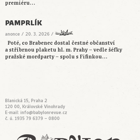
premiéru…
PAMPRLÍK
anonce
/
20. 3. 2026
/
Poté, co Brabenec dostal čestné občanství
a stříbrnou plaketu hl. m. Prahy − vedle šéfky
pražské mordparty − spolu s Fifinkou…
Blanická 15, Praha 2
120 00, Královské Vinohrady
E-mail:
info@babylonrevue.cz
č. ú. 1935 79 6379 – 0800