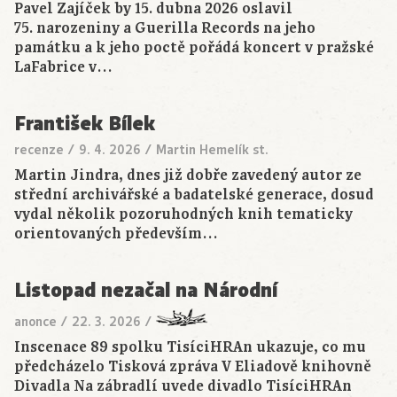
Pavel Zajíček by 15. dubna 2026 oslavil
75. narozeniny a Guerilla Records na jeho
památku a k jeho poctě pořádá koncert v pražské
LaFabrice v…
František Bílek
recenze
/
9. 4. 2026
/
Martin Hemelík st.
Martin Jindra, dnes již dobře zavedený autor ze
střední archivářské a badatelské generace, dosud
vydal několik pozoruhodných knih tematicky
orientovaných především…
Listopad nezačal na Národní
anonce
/
22. 3. 2026
/
Inscenace 89 spolku TisíciHRAn ukazuje, co mu
předcházelo Tisková zpráva V Eliadově knihovně
Divadla Na zábradlí uvede divadlo TisíciHRAn