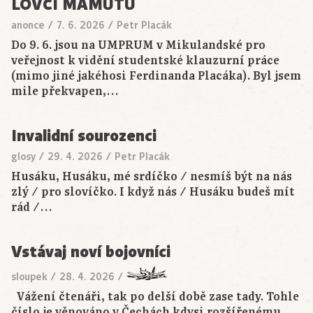
LOVCI MAMUTŮ
anonce
/
7. 6. 2026
/
Petr Placák
Do 9. 6. jsou na UMPRUM v Mikulandské pro
veřejnost k vidění studentské klauzurní práce
(mimo jiné jakéhosi Ferdinanda Placáka). Byl jsem
mile překvapen,…
Invalidní sourozenci
glosy
/
29. 4. 2026
/
Petr Placák
Husáku, Husáku, mé srdíčko / nesmíš být na nás
zlý / pro slovíčko. I když nás / Husáku budeš mít
rád /…
Vstávaj noví bojovníci
sloupek
/
28. 4. 2026
/
Vážení čtenáři, tak po delší době zase tady. Tohle
číslo je věnováno v Čechách kdysi rozšířenému