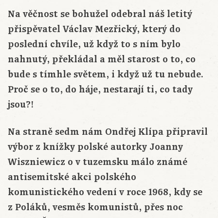
Na věčnost se bohužel odebral náš letitý
přispěvatel Václav Mezřický, který do
poslední chvíle, už když to s ním bylo
nahnutý, překládal a měl starost o to, co
bude s tímhle světem, i když už tu nebude.
Proč se o to, do háje, nestarají ti, co tady
jsou?!
Na straně sedm nám Ondřej Klípa připravil
výbor z knížky polské autorky Joanny
Wiszniewicz o v tuzemsku málo známé
antisemitské akci polského
komunistického vedení v roce 1968, kdy se
z Poláků, vesměs komunistů, přes noc